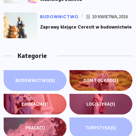
BUDOWNICTWO
20 KWIETNIA, 2026
Zaprawy klejące Ceresit w budownictwie
Kategorie
BUDOWNICTWO
(8)
DOM I OGRÓD
(2)
EDUKACJA
(3)
LOGISTYKA
(1)
PRACA
(2)
TURYSTYKA
(5)