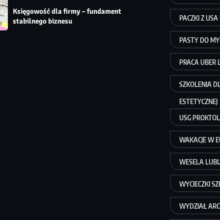
Księgowość dla firmy – fundament
PACZKI Z USA
stabilnego biznesu
PASTY DO MY
PRACA UBER 
SZKOLENIA D
ESTETYCZNEJ
USG PROKTOL
WAKACJE W E
WESELA LUBL
WYCIECZKI S
WYDZIAŁ AR