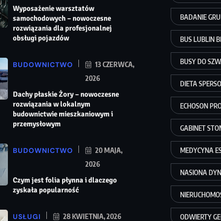
Wyposażenie warsztatów
BADANIE GR
samochodowych – nowoczesne
rozwiązania dla profesjonalnej
obsługi pojazdów
BUS LUBLIN 
BUSY DO SZWA
BUDOWNICTWO
13 CZERWCA,
2026
DIETA SPER
Dachy płaskie Żory – nowoczesne
rozwiązania w lokalnym
ECHOSON PR
budownictwie mieszkaniowym i
przemysłowym
GABINET STO
BUDOWNICTWO
20 MAJA,
MEDYCYNA E
2026
NASIONA DYN
Czym jest folia płynna i dlaczego
zyskała popularność
NIERUCHOMOŚ
USŁUGI
28 KWIETNIA, 2026
ODWIERTY GE