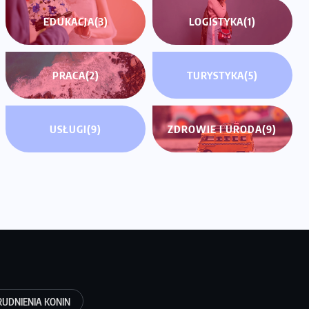
EDUKACJA
(3)
LOGISTYKA
(1)
PRACA
(2)
TURYSTYKA
(5)
USŁUGI
(9)
ZDROWIE I URODA
(9)
RUDNIENIA KONIN