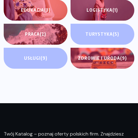
EDUKACJA
(3)
LOGISTYKA
(1)
PRACA
(2)
TURYSTYKA
(5)
USŁUGI
(9)
ZDROWIE I URODA
(9)
Twój Katalog – poznaj oferty polskich firm. Znajdziesz