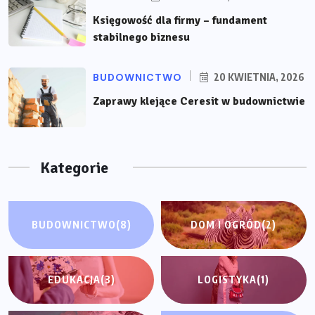
Księgowość dla firmy – fundament
stabilnego biznesu
BUDOWNICTWO
20 KWIETNIA, 2026
Zaprawy klejące Ceresit w budownictwie
Kategorie
BUDOWNICTWO
(8)
DOM I OGRÓD
(2)
EDUKACJA
(3)
LOGISTYKA
(1)