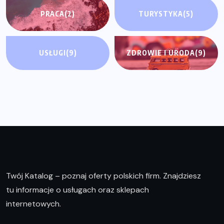
PRACA
(2)
TURYSTYKA
(5)
USŁUGI
(9)
ZDROWIE I URODA
(9)
Twój Katalog – poznaj oferty polskich firm. Znajdziesz
tu informacje o usługach oraz sklepach
internetowych.