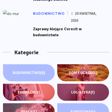
BUDOWNICTWO
20 KWIETNIA,
2026
Zaprawy klejące Ceresit w
budownictwie
Kategorie
BUDOWNICTWO
(8)
DOM I OGRÓD
(2)
EDUKACJA
(3)
LOGISTYKA
(1)
PRACA
(2)
TURYSTYKA
(5)