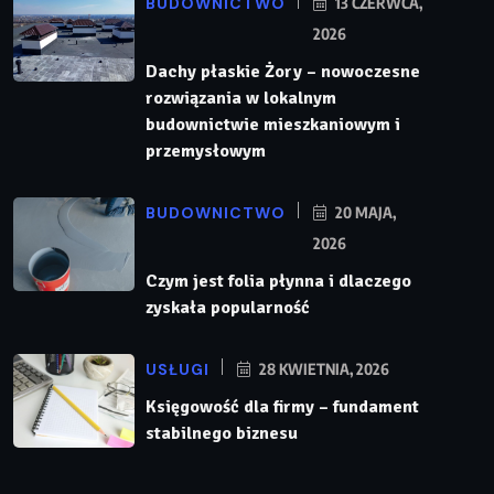
BUDOWNICTWO
13 CZERWCA,
2026
Dachy płaskie Żory – nowoczesne
rozwiązania w lokalnym
budownictwie mieszkaniowym i
przemysłowym
BUDOWNICTWO
20 MAJA,
2026
Czym jest folia płynna i dlaczego
zyskała popularność
USŁUGI
28 KWIETNIA, 2026
Księgowość dla firmy – fundament
stabilnego biznesu