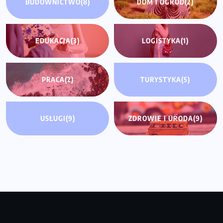
BUDOWNICTWO
(8)
DOM I OGRÓD
(2)
EDUKACJA
(3)
LOGISTYKA
(1)
PRACA
(2)
TURYSTYKA
(5)
USŁUGI
(9)
ZDROWIE I URODA
(9)